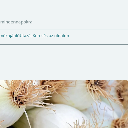
a mindennapokra
mékajánló
Utazás
Keresés az oldalon