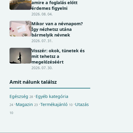
amire a foglalás előtt
érdemes figyelni
2026. 08. 04.
Mikor van a névnapom?
Így nézhetsz utána
bármelyik névnek
2026. 07. 31.
Visszér: okok, tünetek és
mit tehetsz a
megelőzéséért
2026. 07. 30.
Amit nálunk találsz
Egészség
Egyéb kategória
28
Magazin
Termékajánló
Utazás
24
23
10
10