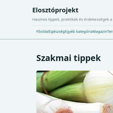
Elosztóprojekt
Hasznos tippek, praktikák és érdekességek 
Főoldal
Egészség
Egyéb kategória
Magazin
Ter
Szakmai tippek