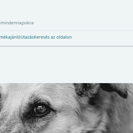
a mindennapokra
mékajánló
Utazás
Keresés az oldalon