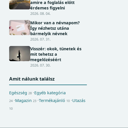
amire a foglalás előtt
érdemes figyelni
2026. 08. 04.
Mikor van a névnapom?
Így nézhetsz utána
bármelyik névnek
2026. 07. 31.
Visszér: okok, tünetek és
mit tehetsz a
megelőzéséért
2026. 07. 30.
Amit nálunk találsz
Egészség
Egyéb kategória
28
Magazin
Termékajánló
Utazás
24
23
10
10