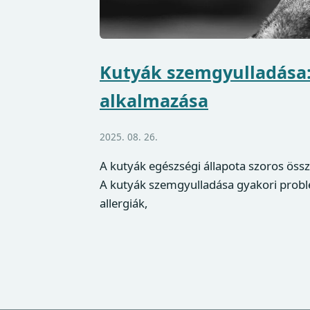
Kutyák szemgyulladása:
alkalmazása
2025. 08. 26.
A kutyák egészségi állapota szoros öss
A kutyák szemgyulladása gyakori problé
allergiák,