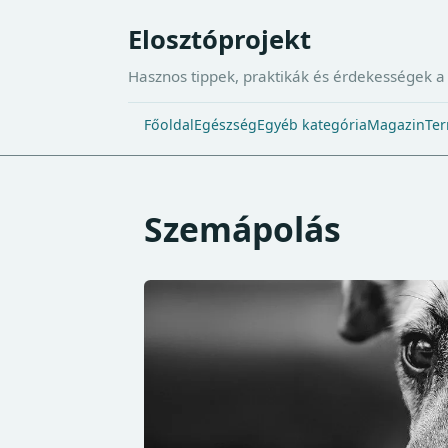
Elosztóprojekt
Hasznos tippek, praktikák és érdekességek 
Főoldal
Egészség
Egyéb kategória
Magazin
Ter
Szemápolás