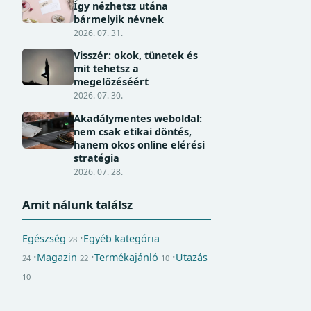
Így nézhetsz utána
bármelyik névnek
2026. 07. 31.
Visszér: okok, tünetek és
mit tehetsz a
megelőzéséért
2026. 07. 30.
Akadálymentes weboldal:
nem csak etikai döntés,
hanem okos online elérési
stratégia
2026. 07. 28.
Amit nálunk találsz
Egészség
Egyéb kategória
28
Magazin
Termékajánló
Utazás
24
22
10
10