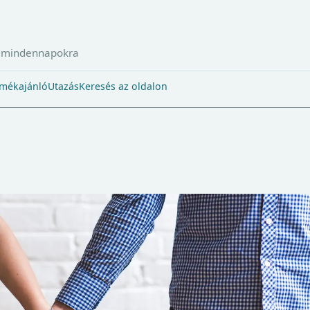
a mindennapokra
mékajánló
Utazás
Keresés az oldalon