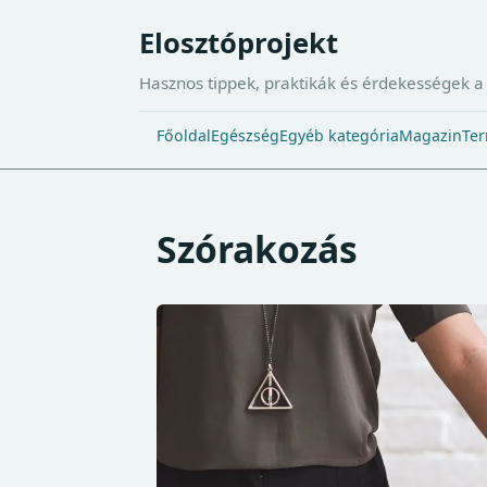
Elosztóprojekt
Hasznos tippek, praktikák és érdekességek 
Főoldal
Egészség
Egyéb kategória
Magazin
Ter
Szórakozás