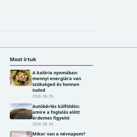
Most írtuk
A kalória nyomában:
mennyi energiára van
szükséged és honnan
tudod
2026. 08. 05.
Autóbérlés külföldön:
amire a foglalás előtt
érdemes figyelni
2026. 08. 04.
Mikor van a névnapom?