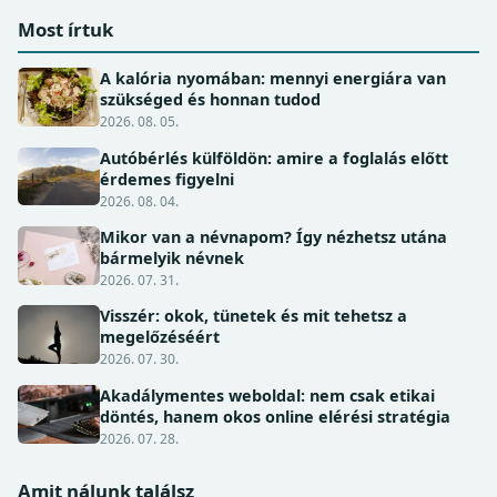
Most írtuk
A kalória nyomában: mennyi energiára van
szükséged és honnan tudod
2026. 08. 05.
Autóbérlés külföldön: amire a foglalás előtt
érdemes figyelni
2026. 08. 04.
Mikor van a névnapom? Így nézhetsz utána
bármelyik névnek
2026. 07. 31.
Visszér: okok, tünetek és mit tehetsz a
megelőzéséért
2026. 07. 30.
Akadálymentes weboldal: nem csak etikai
döntés, hanem okos online elérési stratégia
2026. 07. 28.
Amit nálunk találsz