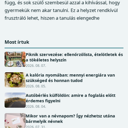
függ, és sok szülő szembesül azzal a kihívással, hogy
gyermekük nem akar tanulni. Ez a helyzet rendkívül
frusztráló lehet, hiszen a tanulás elengedhe
Most írtuk
Piknik szervezése: ellenőrzőlista, ételötletek és
a tökéletes helyszín
2026. 08. 07.
A kalória nyomában: mennyi energiára van
szükséged és honnan tudod
2026. 08. 05.
Autóbérlés külföldön: amire a foglalás előtt
érdemes figyelni
2026. 08. 04.
Mikor van a névnapom? Így nézhetsz utána
bármelyik névnek
2026. 07. 31.