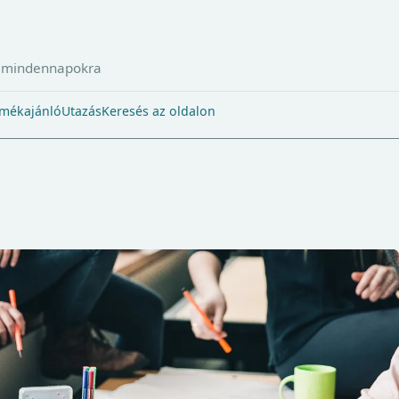
a mindennapokra
mékajánló
Utazás
Keresés az oldalon