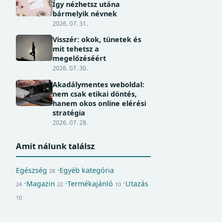
Így nézhetsz utána
bármelyik névnek
2026. 07. 31.
Visszér: okok, tünetek és
mit tehetsz a
megelőzéséért
2026. 07. 30.
Akadálymentes weboldal:
nem csak etikai döntés,
hanem okos online elérési
stratégia
2026. 07. 28.
Amit nálunk találsz
Egészség
Egyéb kategória
28
Magazin
Termékajánló
Utazás
24
22
10
10