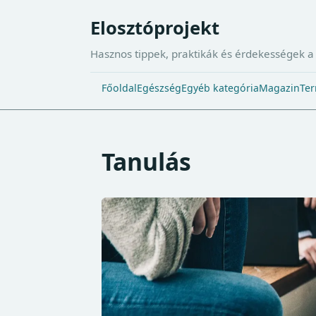
Elosztóprojekt
Hasznos tippek, praktikák és érdekességek 
Főoldal
Egészség
Egyéb kategória
Magazin
Ter
Tanulás