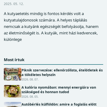
2025. 05. 12.
A kutyaetetés mindig is fontos kérdés volt a
kutyatulajdonosok számára. A helyes táplálás
nemcsak a kutyánk egészségét befolyásolja, hanem
az életminőségét is. A kutyák, mint házi kedvencek,
különlege
Most írtuk
Piknik szervezése: ellenőrzőlista, ételötletek és
a tökéletes helyszín
2026. 08. 07.
A kalória nyomában: mennyi energiára van
szükséged és honnan tudod
2026. 08. 05.
Autóbérlés külföldön: amire a foglalás előtt