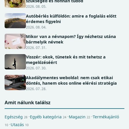
szükséged és honnan tudod
2026. 08. 05.
Autóbérlés külföldön: amire a foglalás előtt
érdemes figyelni
2026. 08. 04.
Mikor van a névnapom? Így nézhetsz utána
bármelyik névnek
2026. 07. 31.
Visszér: okok, tünetek és mit tehetsz a
megelőzéséért
2026. 07. 30.
Akadálymentes weboldal: nem csak etikai
döntés, hanem okos online elérési stratégia
2026. 07. 28.
Amit nálunk találsz
Egészség
Egyéb kategória
Magazin
Termékajánló
28
24
22
Utazás
10
10