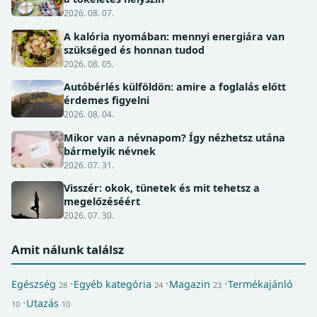
2026. 08. 07.
A kalória nyomában: mennyi energiára van
szükséged és honnan tudod
2026. 08. 05.
Autóbérlés külföldön: amire a foglalás előtt
érdemes figyelni
2026. 08. 04.
Mikor van a névnapom? Így nézhetsz utána
bármelyik névnek
2026. 07. 31.
Visszér: okok, tünetek és mit tehetsz a
megelőzéséért
2026. 07. 30.
Amit nálunk találsz
Egészség
Egyéb kategória
Magazin
Termékajánló
28
24
23
Utazás
10
10