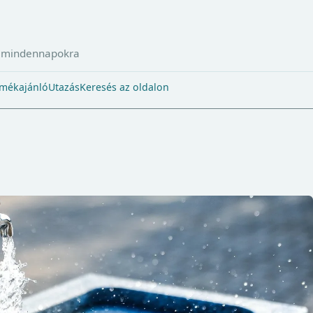
a mindennapokra
mékajánló
Utazás
Keresés az oldalon