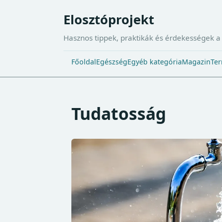
Elosztóprojekt
Hasznos tippek, praktikák és érdekességek 
Főoldal
Egészség
Egyéb kategória
Magazin
Ter
Tudatosság