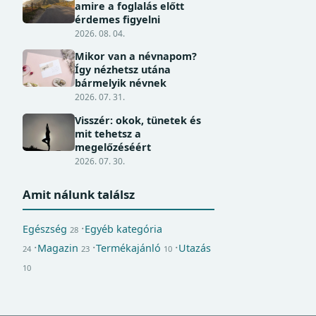
amire a foglalás előtt
érdemes figyelni
2026. 08. 04.
Mikor van a névnapom?
Így nézhetsz utána
bármelyik névnek
2026. 07. 31.
Visszér: okok, tünetek és
mit tehetsz a
megelőzéséért
2026. 07. 30.
Amit nálunk találsz
Egészség
Egyéb kategória
28
Magazin
Termékajánló
Utazás
24
23
10
10