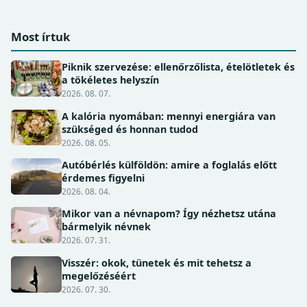
Most írtuk
Piknik szervezése: ellenőrzőlista, ételötletek és
a tökéletes helyszín
2026. 08. 07.
A kalória nyomában: mennyi energiára van
szükséged és honnan tudod
2026. 08. 05.
Autóbérlés külföldön: amire a foglalás előtt
érdemes figyelni
2026. 08. 04.
Mikor van a névnapom? Így nézhetsz utána
bármelyik névnek
2026. 07. 31.
Visszér: okok, tünetek és mit tehetsz a
megelőzéséért
2026. 07. 30.