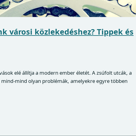
unk városi közlekedéshez? Tippek és
ások elé állítja a modern ember életét. A zsúfolt utcák, a
k mind-mind olyan problémák, amelyekre egyre többen