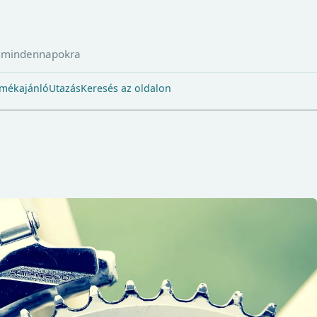
a mindennapokra
mékajánló
Utazás
Keresés az oldalon