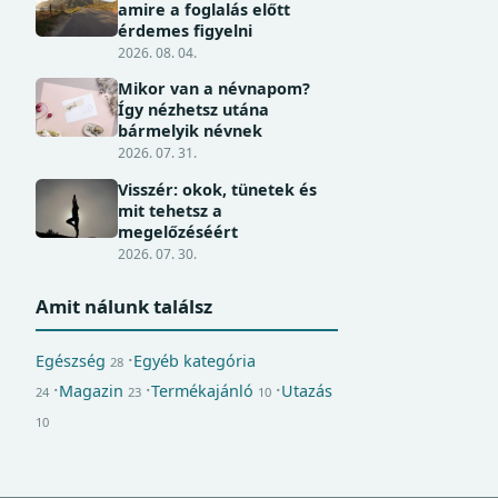
amire a foglalás előtt
érdemes figyelni
2026. 08. 04.
Mikor van a névnapom?
Így nézhetsz utána
bármelyik névnek
2026. 07. 31.
Visszér: okok, tünetek és
mit tehetsz a
megelőzéséért
2026. 07. 30.
Amit nálunk találsz
Egészség
Egyéb kategória
28
Magazin
Termékajánló
Utazás
24
23
10
10