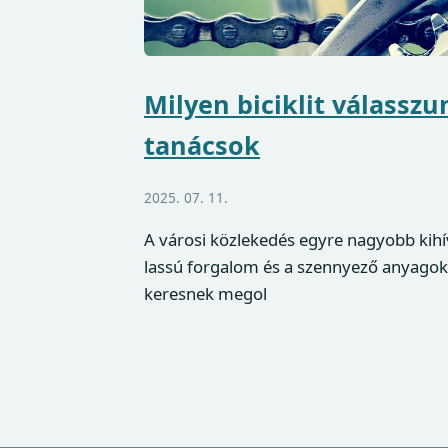
Milyen biciklit válassz
tanácsok
2025. 07. 11.
A városi közlekedés egyre nagyobb kihív
lassú forgalom és a szennyező anyago
keresnek megol