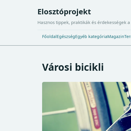
Elosztóprojekt
Hasznos tippek, praktikák és érdekességek 
Főoldal
Egészség
Egyéb kategória
Magazin
Ter
Városi bicikli