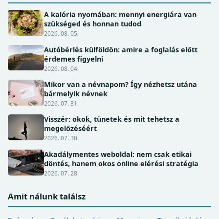
A kalória nyomában: mennyi energiára van
szükséged és honnan tudod
2026. 08. 05.
Autóbérlés külföldön: amire a foglalás előtt
érdemes figyelni
2026. 08. 04.
Mikor van a névnapom? Így nézhetsz utána
bármelyik névnek
2026. 07. 31.
Visszér: okok, tünetek és mit tehetsz a
megelőzéséért
2026. 07. 30.
Akadálymentes weboldal: nem csak etikai
döntés, hanem okos online elérési stratégia
2026. 07. 28.
Amit nálunk találsz