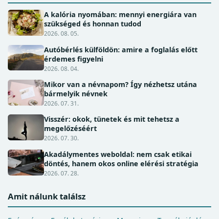
A kalória nyomában: mennyi energiára van
szükséged és honnan tudod
2026. 08. 05.
Autóbérlés külföldön: amire a foglalás előtt
érdemes figyelni
2026. 08. 04.
Mikor van a névnapom? Így nézhetsz utána
bármelyik névnek
2026. 07. 31.
Visszér: okok, tünetek és mit tehetsz a
megelőzéséért
2026. 07. 30.
Akadálymentes weboldal: nem csak etikai
döntés, hanem okos online elérési stratégia
2026. 07. 28.
Amit nálunk találsz