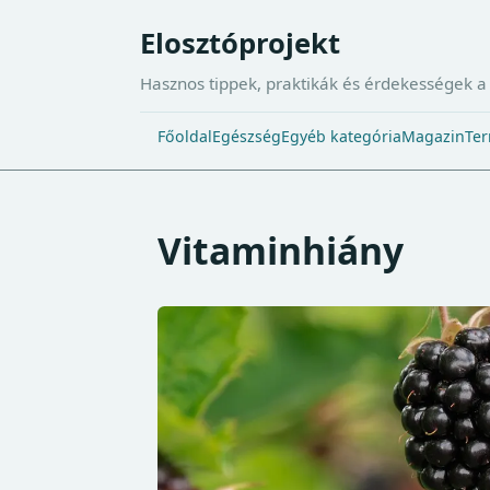
Elosztóprojekt
Hasznos tippek, praktikák és érdekességek 
Főoldal
Egészség
Egyéb kategória
Magazin
Ter
Vitaminhiány