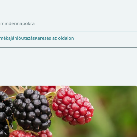
a mindennapokra
mékajánló
Utazás
Keresés az oldalon