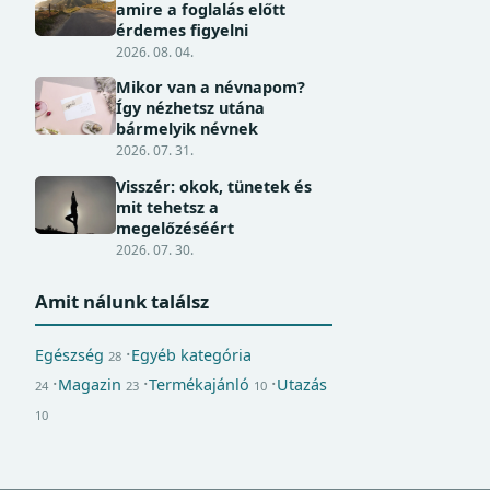
amire a foglalás előtt
érdemes figyelni
2026. 08. 04.
Mikor van a névnapom?
Így nézhetsz utána
bármelyik névnek
2026. 07. 31.
Visszér: okok, tünetek és
mit tehetsz a
megelőzéséért
2026. 07. 30.
Amit nálunk találsz
Egészség
Egyéb kategória
28
Magazin
Termékajánló
Utazás
24
23
10
10