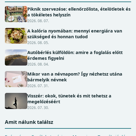
Piknik szervezése: ellenőrzőlista, ételötletek és
a tökéletes helyszín
2026. 08. 07.
A kalória nyomában: mennyi energiára van
szükséged és honnan tudod
2026. 08. 05.
Autóbérlés külföldön: amire a foglalás előtt
érdemes figyelni
2026. 08. 04.
Mikor van a névnapom? Így nézhetsz utána
bármelyik névnek
2026. 07. 31.
Visszér: okok, tünetek és mit tehetsz a
megelőzéséért
2026. 07. 30.
Amit nálunk találsz